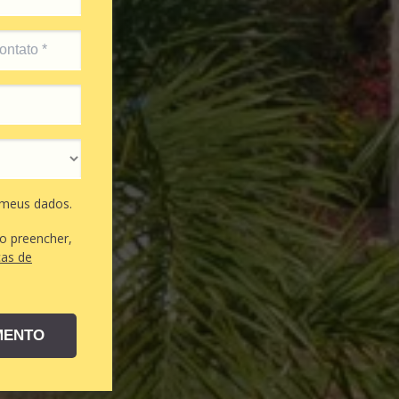
 meus dados.
o preencher,
cas de
MENTO