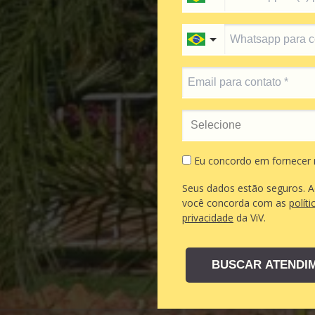
Eu concordo em fornecer
Seus dados estão seguros. A
você concorda com as
políti
privacidade
da ViV.
BUSCAR ATENDI