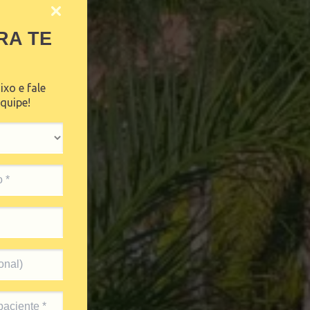
RA TE
xo e fale
quipe!